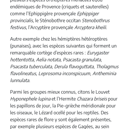
endémiques de Provence (criquets et sauterelles)
comme l’Ephippigère provençale
Ephippiger
provincialis
, le Sténobothre occitan
Stenobothrus
festivus
, l’Arcyptère provençale
Arcyptera kheili
.
Autre exemple chez les hémiptères hétéroptères
(punaises), avec les espèces suivantes qui forment un
remarquable cortège d’espèces rares :
Eurygaster
hottentotta,
Aelia notata, Psacasta granulata,
Psacasta tuberculata, Derula flavoguttata, Tholagmus
flavolineatus, Leprosoma inconspicuum,
Antheminia
lunnulata.
Parmi les groupes mieux connus, citons le Louvet
Hyponephele lupina
et l’Hermite
Chazara briseis
pour
les papillons de jour, la Pie-grièche méridionale pour
les oiseaux, le Lézard ocellé pour les reptiles. Des
espèces rares de flore y sont également présentes,
par exemple plusieurs espèces de Gagées, au sein