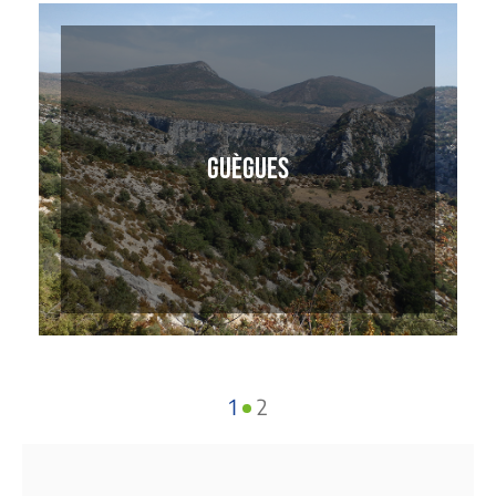
GUÈGUES
1
2