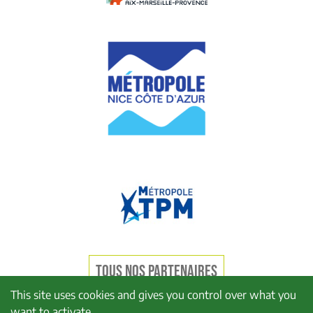
TOUS NOS PARTENAIRES
This site uses cookies and gives you control over what you
want to activate