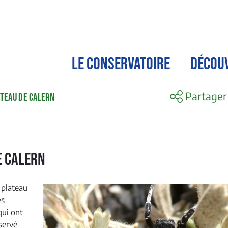
LE CONSERVATOIRE
DÉCOU
Partager
ATEAU DE CALERN
e Calern
 plateau
es
qui ont
servé