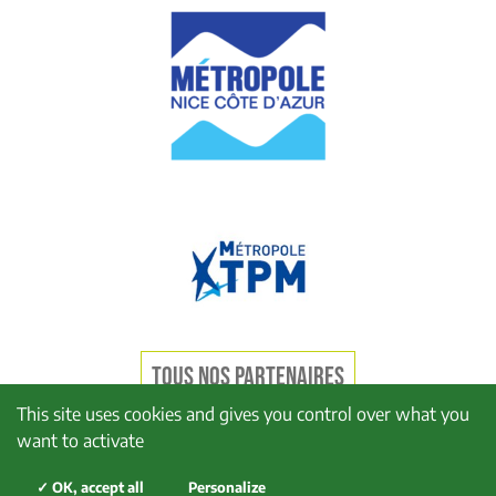
TOUS NOS PARTENAIRES
This site uses cookies and gives you control over what you
want to activate
Mentions légales
Politique de confidentialité
✓ OK, accept all
Personalize
Politique de cookies
Plan du site