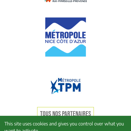
TOUS NOS PARTENAIRES
This site uses cookies and gives you control over what you
want to activate