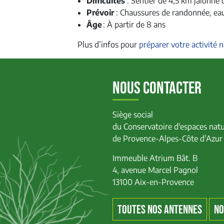
Difficultés
: Sentier de 4,5 km jalonné 
Prévoir
: Chaussures de randonnée, eau,
Âge
: À partir de 8 ans
Plus d’infos pour
préparer votre activité 
NOUS CONTACTER
Siège social
du Conservatoire d'espaces natu
de Provence-Alpes-Côte d'Azur
Immeuble Atrium Bât. B
4, avenue Marcel Pagnol
13100 Aix-en-Provence
TOUTES NOS ANTENNES
NO