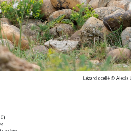
Lézard ocellé © Alexis 
10)
es