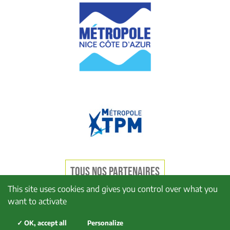
TOUS NOS PARTENAIRES
This site uses cookies and gives you control over what you
want to activate
Mentions légales
Politique de confidentialité
✓ OK, accept all
Personalize
Politique de cookies
Plan du site