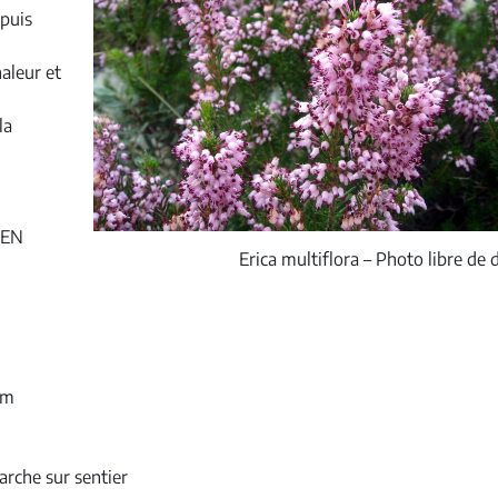
 puis
aleur et
u
la
CEN
Erica multiflora – Photo libre de d
um
arche sur sentier