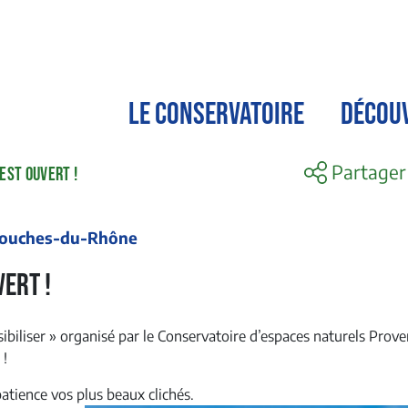
LE CONSERVATOIRE
DÉCOU
Partager
EST OUVERT !
 Bouches-du-Rhône
ert !
ibiliser » organisé par le Conservatoire d’espaces naturels Prov
 !
tience vos plus beaux clichés.