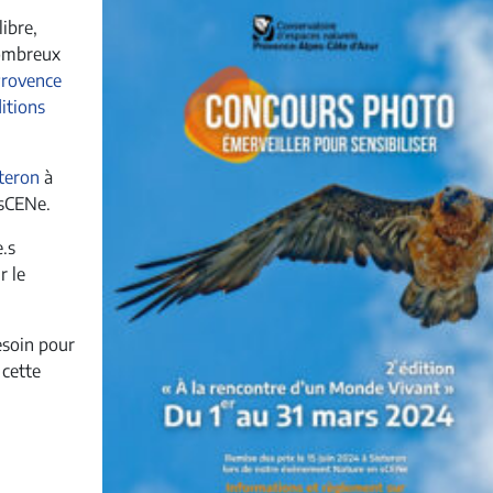
ibre,
nombreux
rovence
itions
steron
à
 sCENe.
e.s
r le
esoin pour
 cette