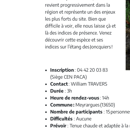
revient progressivement dans la
région et représente un des enjeux
les plus forts du site. Bien que
difficile à voir, elle nous laisse çà et
là des indices de présence. Venez
découvrir cette espèce et
s
es
indices sur l’étang des
Joncquiers
!
Inscription
: 04
42 20 03 83
(Siège CEN PACA)
Contact
:
William TRAVERS
Durée
: 3h
Heure de rendez-vous
: 14h
Commune :
Meyrargues (13650)
Nombre de participants
: 15 personne
Difficultés
: Aucune
Prévoir
: Tenue chaude et adaptée à la