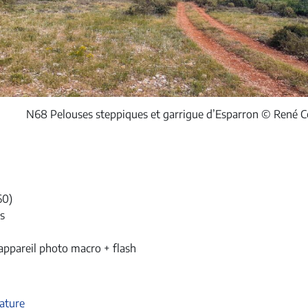
N68 Pelouses steppiques et garrigue d’Esparron © René C
60)
s
 appareil photo macro + flash
nature