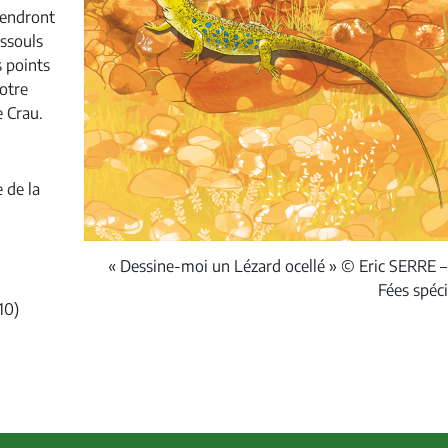
rendront
ussouls
s points
notre
e Crau.
 de la
« Dessine-moi un Lézard ocellé » © Eric SERRE –
Fées spéci
10)