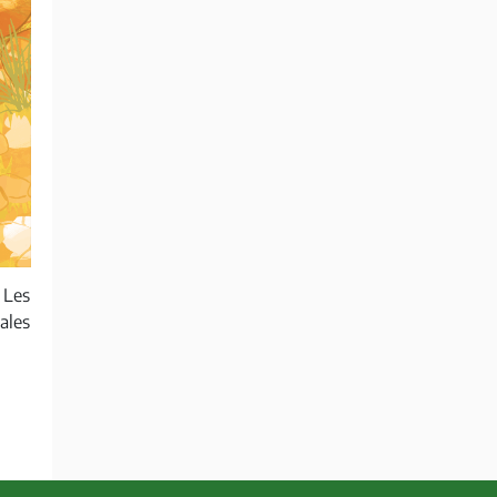
 Les
ales