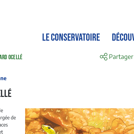
LE CONSERVATOIRE
DÉCOU
Partager
ARD OCELLÉ
ône
ellé
le
argée de
aces
et