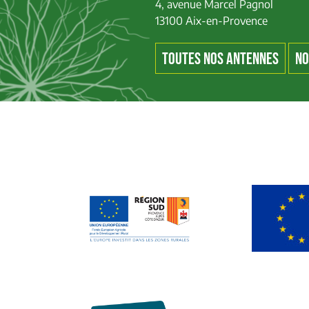
4, avenue Marcel Pagnol
13100 Aix-en-Provence
TOUTES NOS ANTENNES
NO