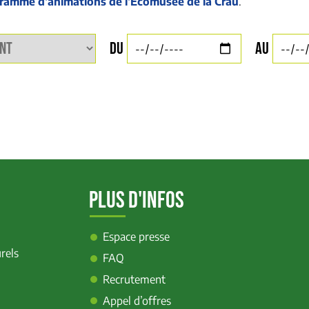
ramme d’animations de l’Écomusée de la Crau
.
Du
Au
PLUS D'INFOS
Espace presse
rels
FAQ
Recrutement
Appel d’offres