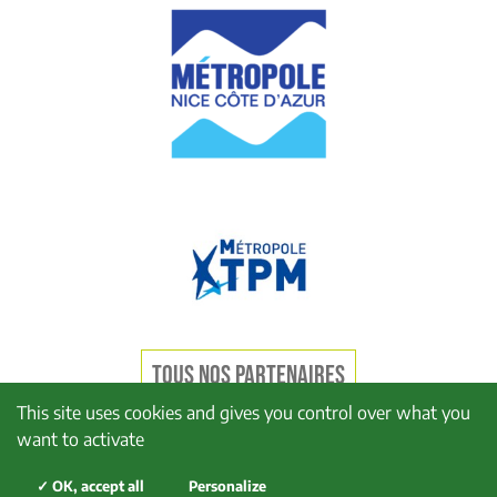
TOUS NOS PARTENAIRES
This site uses cookies and gives you control over what you
want to activate
Mentions légales
Politique de confidentialité
✓ OK, accept all
Personalize
Politique de cookies
Plan du site