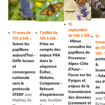
15
septembre
11 mars de
7 juillet de
de 14h à 15h
17
13h à 14h
:
13h à 14h
:
:
Mieux
nove
Suivre les
Prise en
connaître les
de 13
papillons
compte des
papillons de
14h
:
aujourd’hui –
enjeux PRA
Provence-
proto
Défis locaux
dans la
Alpes-Côte
&
et
séquence
d’Azur –
inven
convergence
Éviter,
Focus sur les
–
Ada
nationale
Réduire,
Pyrgus et
ses é
vers le
Compenser –
enjeux de la
au
protocole
Retours
transmission
cont
STERF
avec
d’expériences
des données
avec 
Mathieu De
avec Aurélien
(comment et
Richa