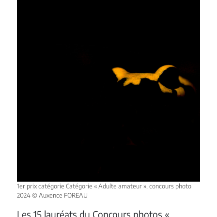
1er prix catégorie Catégorie « Adulte amateur », concours photo
2024 © Auxence FOREAU
Les 15 lauréats du Concours photos «