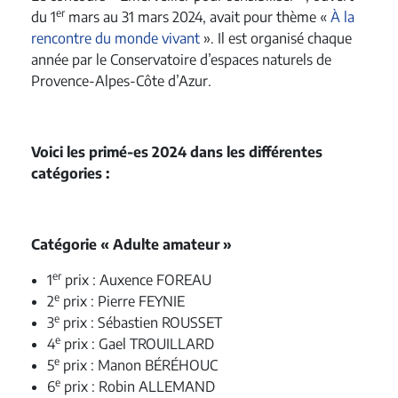
er
du 1
mars au 31 mars 2024, avait pour thème «
À la
rencontre du monde vivant
». Il est organisé chaque
année par le Conservatoire d’espaces naturels de
Provence-Alpes-Côte d’Azur.
Voici les primé-es 2024 dans les différentes
catégories :
Catégorie « Adulte amateur »
er
1
prix : Auxence FOREAU
e
2
prix : Pierre FEYNIE
e
3
prix : Sébastien ROUSSET
e
4
prix : Gael TROUILLARD
e
5
prix : Manon BÉRÉHOUC
e
6
prix : Robin ALLEMAND