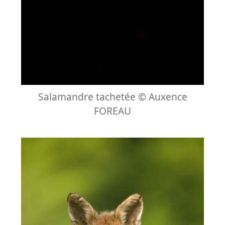
Salamandre tachetée © Auxence
FOREAU