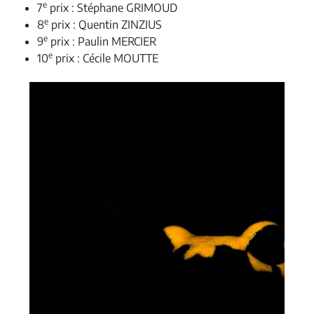
e
7
prix : Stéphane GRIMOUD
e
8
prix : Quentin ZINZIUS
e
9
prix : Paulin MERCIER
e
10
prix : Cécile MOUTTE