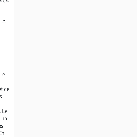
PACA
ues
 le
et de
s
. Le
e un
es
 En