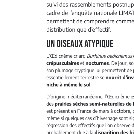
suivi des rassemblements postnup
cadre de l’enquête nationale LIMAT
permettent de comprendre comment
distribution que d’effectif.
Un oiseaux atypique
L’Œdicnème criard
Burhinus oedicnemus
crépusculaires
et
nocturnes
. De jour, 
son plumage cryptique lui permettent de
essentiellement terrestre se
nourrit d’in
niche à même le sol
.
D’origine méditerranéenne, l’Œdicnème es
des
prairies sèches semi-naturelles de 
est présent en France de mars à octobre, 
même si quelques cas d’hivernage sont s
régression des effectifs que l’on observe 
probablement due à la
disparition des b