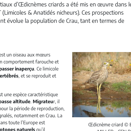
tiaux d’Œdicnèmes criards a été mis en œuvre dans l
 (Limicoles & Anatidés nicheurs). Ces prospections
 évolue la population de Crau, tant en termes de
est un oiseau aux mœurs
son comportement farouche et
passer inaperçu
. Ce limicole
vertébrés
, et se reproduit et
t une espèce caractéristique
basse altitude
.
Migrateu
r, il
pour la période de reproduction,
ignalés, notamment en Crau. La
dans toute l’Europe est
Œdicnème criard © E
iotopes naturels
qu’il