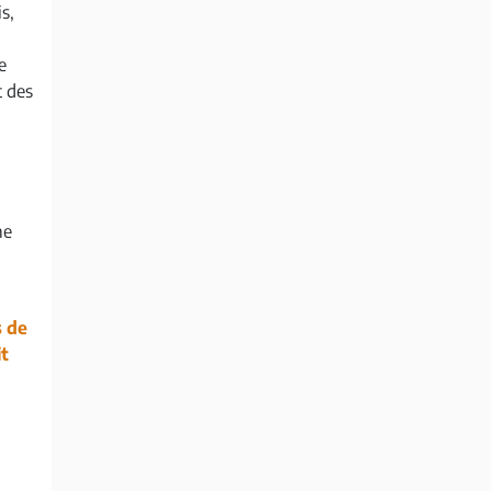
s,
e
 des
me
s de
it