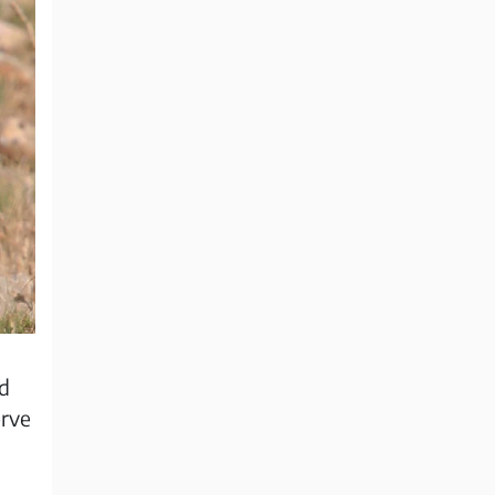
rd
erve