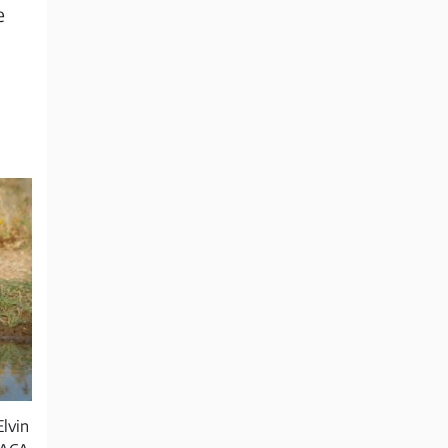
e
lvin