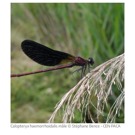
Calopteryx haemorrhoidalis mâle © Stéphane Bence - CEN PACA