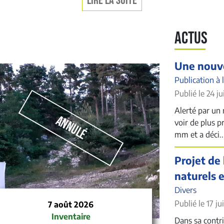
LIRE LA SUITE
ACTUS
Une nouve
Publication à 
Publié le 24 ju
Alerté par un 
Annulé
voir de plus p
mm et a déci..
Projet de 
naturels 
Divers
Publié le 17 ju
7 août 2026
Inventaire
Dans sa contrib