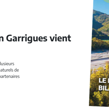
rrigues vient
s