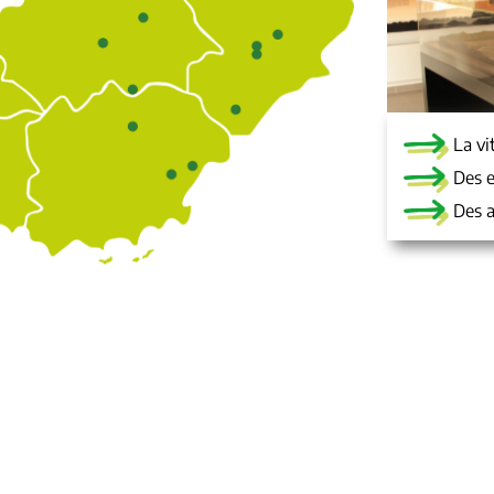
La vi
Des e
Des a