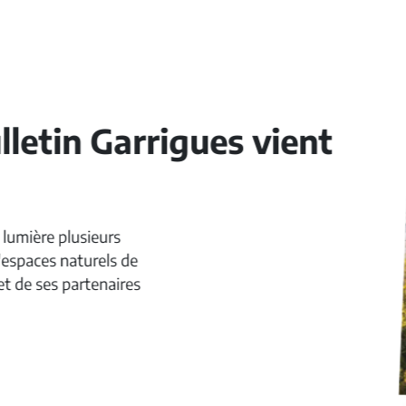
rrigues vient
s