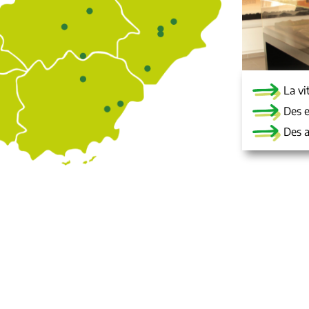
La vi
Des e
Des a