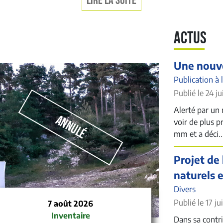
LIRE LA SUITE
ACTUS
Une nouve
Publication à 
Publié le 24 ju
Alerté par un 
Annulé
voir de plus p
mm et a déci..
Projet de 
naturels 
Divers
Publié le 17 ju
7 août 2026
Inventaire
Dans sa contrib